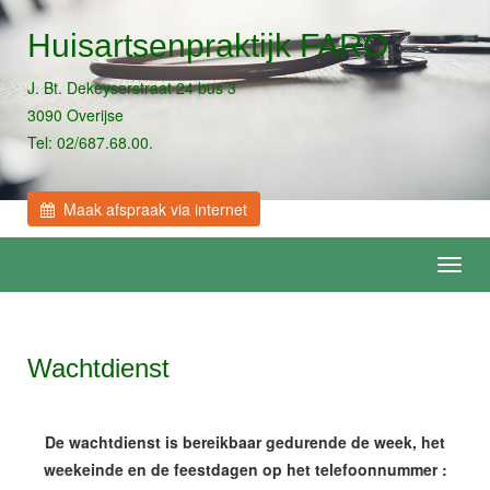
Huisartsenpraktijk FARO
J. Bt. Dekeyserstraat 24 bus 3
3090 Overijse
Tel: 02/687.68.00.
Maak afspraak via internet
Toggl
navig
Wachtdienst
De wachtdienst is bereikbaar gedurende de week, het
weekeinde en de feestdagen op het telefoonnummer :